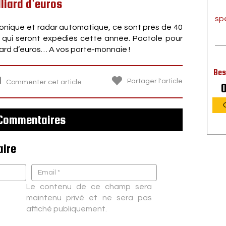
liard d’euros
sp
tronique et radar automatique, ce sont près de 40
on qui seront expédiés cette année. Pactole pour
milliard d’euros… A vos porte-monnaie !
Bes
Partager l'article
Commenter cet article
0
Commentaires
aire
Le contenu de ce champ sera
maintenu privé et ne sera pas
affiché publiquement.