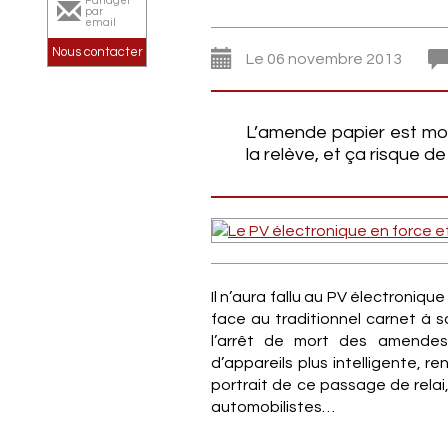
Partager
par
email
Nous contacter
Le 06 novembre 2013
L’amende papier est mor
la relève, et ça risque d
Il n’aura fallu au PV électroniq
face au traditionnel carnet à s
l’arrêt de mort des amendes
d’appareils plus intelligente, r
portrait de ce passage de relai
automobilistes…