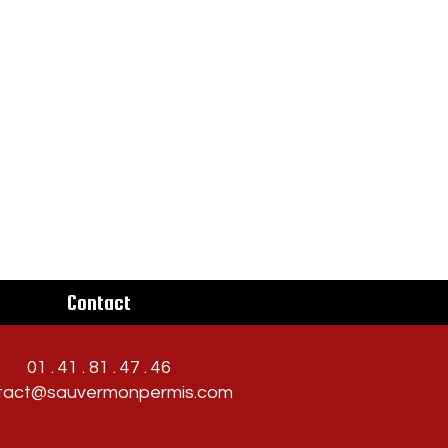
Contact
01 . 41 . 81 . 47 . 46
tact@sauvermonpermis.com