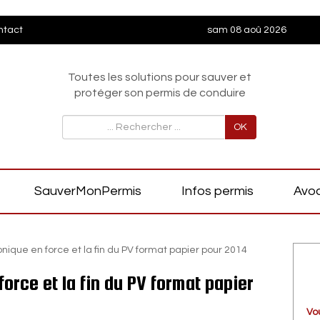
ntact
sam 08 aoû 2026
Toutes les solutions pour sauver et
protéger son permis de conduire
OK
SauverMonPermis
Infos permis
Avoc
onique en force et la fin du PV format papier pour 2014
force et la fin du PV format papier
Vo