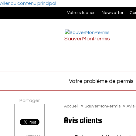
Aller au contenu principal
Votre situation
Newsletter
Co
SauverMonPermis
Votre problème de permis
Partager
Accueil
»
SauverMonPermis
»
Avis 
Avis clients