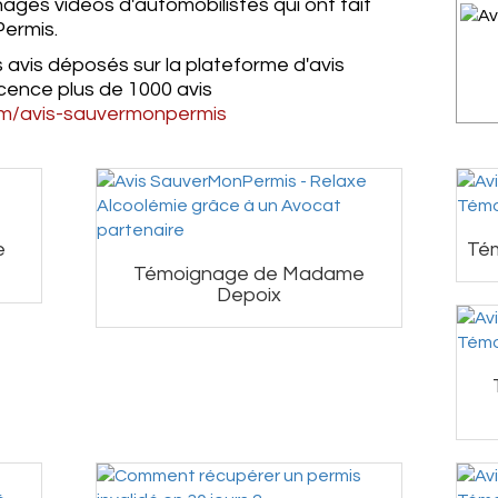
nages vidéos d'automobilistes qui ont fait
ermis.
s avis déposés sur la plateforme d'avis
ecence plus de 1000 avis
om/avis-sauvermonpermis
e
Té
Témoignage de Madame
Depoix