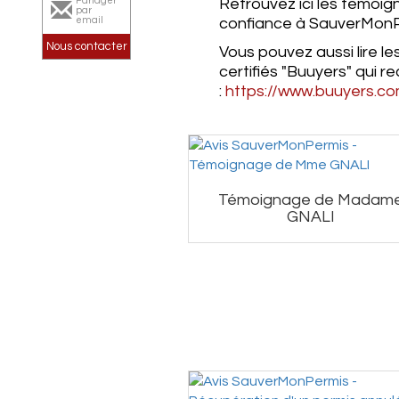
Partager
Retrouvez ici les témoig
par
email
confiance à SauverMonP
Nous contacter
Vous pouvez aussi lire le
certifiés "Buuyers" qui r
:
https://www.buuyers.c
Témoignage de Madam
GNALI