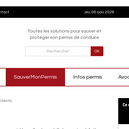
ntact
jeu 06 aoû 2026
Toutes les solutions pour sauver et
protéger son permis de conduire
OK
SauverMonPermis
Infos permis
Avoc
clients
Ce 