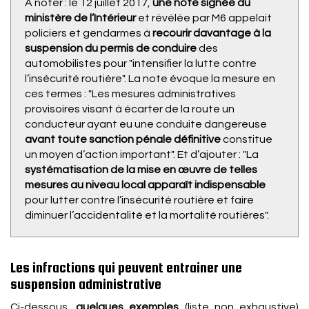
À noter : le 12 juillet 2017,
une note signée du
ministère de l’Intérieur
et révélée par M6 appelait
policiers et gendarmes à
recourir davantage à la
suspension du permis de conduire
des
automobilistes pour "intensifier la lutte contre
l’insécurité routière". La note évoque la mesure en
ces termes : "Les mesures administratives
provisoires visant à écarter de la route un
conducteur ayant eu une conduite dangereuse
avant toute sanction pénale définitive
constitue
un moyen d’action important". Et d’ajouter : "La
systématisation de la mise en œuvre de telles
mesures au niveau local apparaît indispensable
pour lutter contre l’insécurité routière et faire
diminuer l’accidentalité et la mortalité routières".
Les infractions qui peuvent entrainer une
suspension administrative
Ci-dessous,
quelques exemples
(liste non exhaustive)