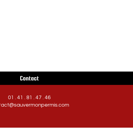
Contact
01 . 41 . 81 . 47 . 46
tact@sauvermonpermis.com