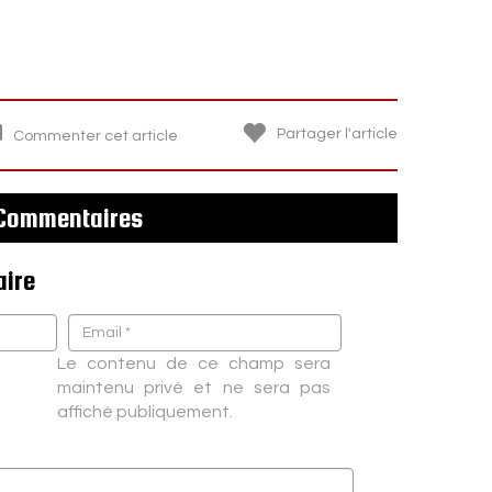
Partager l'article
Commenter cet article
Commentaires
aire
Le contenu de ce champ sera
maintenu privé et ne sera pas
affiché publiquement.