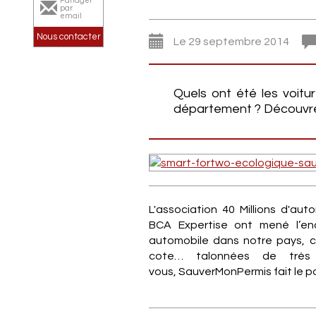
Partager
par
email
Nous contacter
Le 29 septembre 2014
Quels ont été les voitur
département ? Découvre
L'association 40 Millions d'au
BCA Expertise ont mené l’en
automobile dans notre pays, ce
cote… talonnées de très 
vous, SauverMonPermis fait le po