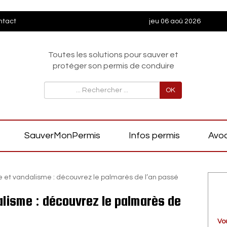
ntact
jeu 06 aoû 2026
Toutes les solutions pour sauver et
protéger son permis de conduire
OK
SauverMonPermis
Infos permis
Avoc
re et vandalisme : découvrez le palmarès de l’an passé
dalisme : découvrez le palmarès de
Vo