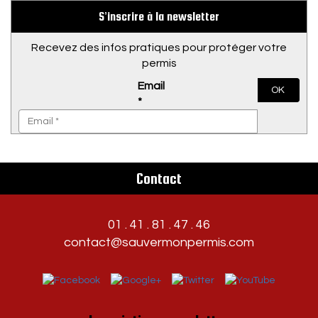
S’inscrire à la newsletter
Recevez des infos pratiques pour protéger votre
permis
Email
OK
*
Contact
01 . 41 . 81 . 47 . 46
contact@sauvermonpermis.com