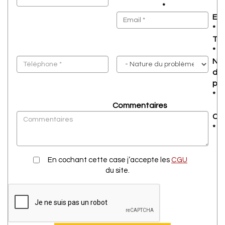
*
Ema
*
Té
*
Na
du
pr
*
Commentaires
CG
*
En cochant cette case j’accepte les
CGU
du site.