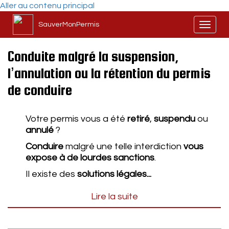
Aller au contenu principal
SauverMonPermis
Toggl
naviga
Conduite malgré la suspension,
l’annulation ou la rétention du permis
de conduire
Votre permis vous a été
retiré
,
suspendu
ou
annulé
?
Conduire
malgré une telle interdiction
vous
expose à de lourdes sanctions
.
Il existe des
solutions légales...
Lire la suite